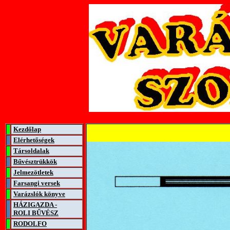
Kezdőlap
Elérhetőségek
Társoldalak
Bűvésztrükkök
Jelmezötletek
Farsangi versek
Varázslók könyve
HÁZIGAZDA -
ROLI BŰVÉSZ
RODOLFO