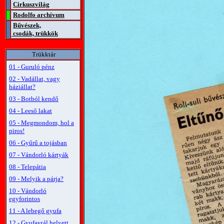
Cirkuszvilág
Rodolfo archívum
Bűvészek,
csodák, trükkök
Trükktár
01 - Guruló pénz
02 - Vadállat, vagy
háziállat?
03 - Botból kendő
04 - Leeső lakat
05 - Megmondom, hol a
piros!
06 - Gyűrű a tojásban
07 - Vándorló kártyák
08 - Telepátia
09 - Melyik a párja?
10 - Vándorló
egyforintos
11 - A lebegő gyufa
12 - Gyufaszál helyett