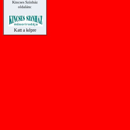
Kincses Színház
oldalára:
Katt a képre