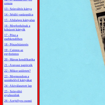
ceruza
13 - Színváltós kártya
14 - Sétáló varázspálca
15 - A hűséges kártyalap
16 - Megfordulnak a
kihúzott kártyák
17 - Pénz a
zsebkendőben
18 - Pénzeltüntetés
19 - Csörren az
egyforintos
20 - Három kendőkarika
21 - A ravasz papírcsík
22 - Mikor született?
23 - Megmondom a
szembelévő kártyákat
24 - A kiválasztott lap
25 - Színváltó
gyufaszálak
26 - A rejtélyes csomó