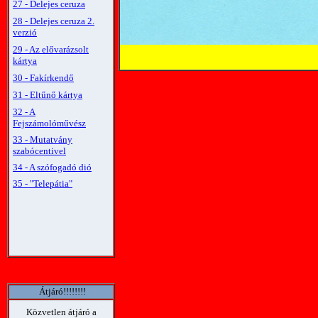
27 - Delejes ceruza
28 - Delejes ceruza 2.
verzió
29 - Az elővarázsolt
kártya
30 - Fakírkendő
31 - Eltűnő kártya
32 - A
Fejszámolóművész
33 - Mutatvány
szabócentivel
34 - A szófogadó dió
35 - "Telepátia"
Átjáró!!!!!!!!
Közvetlen átjáró a